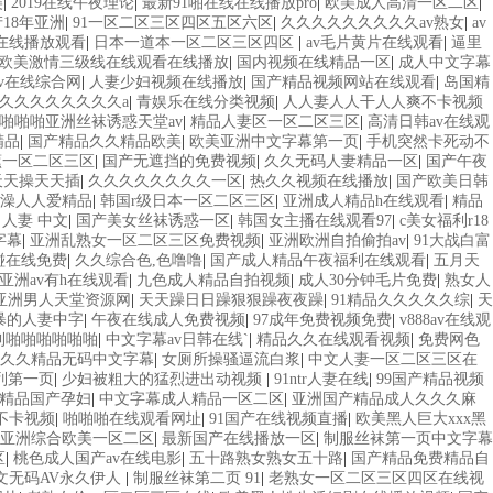
美
|
2019在线午夜理论
|
最新91啪在线在线播放pro
|
欧美成人高清一区二区
|
18年亚洲
|
91一区二区三区四区五区六区
|
久久久久久久久久久av熟女
|
av
v在线播放观看
|
日本一道本一区二区三区四区
|
av毛片黄片在线观看
|
逼里
欧美激情三级线在线观看在线播放
|
国内视频在线精品一区
|
成人中文字幕
v在线综合网
|
人妻少妇视频在线播放
|
国产精品视频网站在线观看
|
岛国精
品久久久久久久久久a
|
青娱乐在线分类视频
|
人人妻人人干人人爽不卡视频
啪啪啪亚洲丝袜诱惑天堂av
|
精品人妻区一区二区三区
|
高清日韩av在线观
精品
|
国产精品久久精品欧美
|
欧美亚洲中文字幕第一页
|
手机突然卡死动不
蕉一区二区三区
|
国产无遮挡的免费视频
|
久久无码人妻精品一区
|
国产午夜
天天操天天插
|
久久久久久久久久一区
|
热久久视频在线播放
|
国产欧美日韩
澡人人爱精品
|
韩国r级日本一区二区三区
|
亚洲成人精品h在线观看
|
精品
线 人妻 中文
|
国产美女丝袜诱惑一区
|
韩国女主播在线观看97
|
c美女福利r18
字幕
|
亚洲乱熟女一区二区三区免费视频
|
亚洲欧洲自拍偷拍av
|
91大战白富
碰在线免费
|
久久综合色,色噜噜
|
国产成人精品午夜福利在线观看
|
五月天
亚洲av有h在线观看
|
九色成人精品自拍视频
|
成人30分钟毛片免费
|
熟女人
亚洲男人天堂资源网
|
天天躁日日躁狠狠躁夜夜躁
|
91精品久久久久久综
|
天
暴的人妻中字
|
午夜在线成人免费视频
|
97成年免费视频免费
|
v888av在线观
利啪啪啪啪啪啪
|
中文字幕av日韩在线`
|
精品久久在线观看视频
|
免费网色
久久精品无码中文字幕
|
女厕所操骚逼流白浆
|
中文人妻一区二区三区在
列第一页
|
少妇被粗大的猛烈进出动视频
|
91ntr人妻在线
|
99国产精品视频
码精品国产孕妇
|
中文字幕成人精品一区二区
|
亚洲国产精品成人久久久麻
不卡视频
|
啪啪啪在线观看网址
|
91国产在线视频直播
|
欧美黑人巨大xxx黑
亚洲综合欧美一区二区
|
最新国产在线播放一区
|
制服丝袜第一页中文字幕
区
|
桃色成人国产av在线电影
|
五十路熟女熟女五十路
|
国产精品免费精品自
文无码AV永久伊人
|
制服丝袜第二页 91
|
老熟女一区二区三区四区在线视