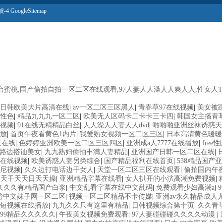
號-4
GoogleSitemap
桃,国产偷拍自拍一区二区在线观看,97人妻人人澡人人爽人人,性女人Te
日韩欧美大片高清在线
|
av一区二区三区黑人
|
青春草97在线视频
|
美女被躁
性色
|
精品九九九一区二区
|
欧美无人区码卡二卡卡三卡四
|
韩国女主播青
视频
|
91在线无精精品白丝
|
人人澡人人妻人人dvd
|
啪啪啪亚洲丝袜诱惑天
放
|
首页午夜看黄色1内片
|
我爱熟女视频一区二区三区
|
日本高清黄色暖暖
页在线
|
色婷婷亚洲欧美一区二区三区四区
|
亚洲成a人7777在线播放
|
fre
作路边搭讪美女
|
九九熟妇偷拍丰满人妻精品
|
亚洲国产日韩一区二区在线
|
7在线视频
|
欧美诱惑人妻另类综合
|
国产精品福利在线首页
|
538精品国产
尼视频
|
久久边打电话边干女人
|
天堂一区二区三区在线观看
|
偷拍国内午
天天干天天日天天操
|
亚洲精品字幕在线看
|
女人扒开的小泬高潮免费视频
|
久久久有精品国产白浆
|
中文乱看字幕在线中文乱码
|
免费观看少妇高潮a
|
湾中文妹子网一区二区
|
视频一区二区精品不卡传媒
|
亚洲av永久精品成人
短视频在线播放
|
九九久久只有这里有精品
|
日韩视频综合第十页
|
久久青
99精品久久久久久
|
午夜美女视频免费观看
|
97人妻碰碰碰久久久久动漫
|