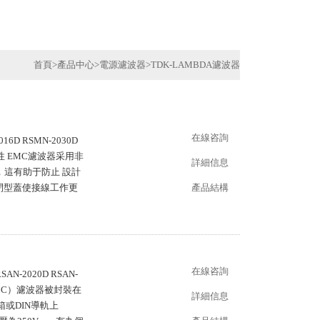
首頁
>
產品中心
>
電源濾波器
>
TDK-LAMBDA濾波器
在線咨詢
6D RSMN-2030D
D 特性 EMC濾波器采用非
詳細信息
，這有助于防止 設計
和開/閉型蓋使接線工作更
產品結構
在線咨詢
N-2020D RSAN-
（EMC）濾波器被封裝在
詳細信息
或DIN導軌上