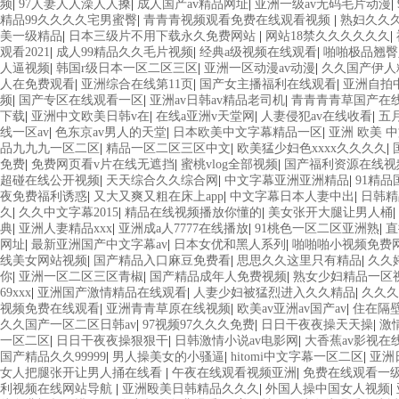
频
|
97人妻人人澡人人搡
|
成人国产av精品网址
|
亚洲一级av无码毛片动漫
|
精品99久久久久宅男蜜臀
|
青青青视频观看免费在线观看视频
|
熟妇久久
美一级精品
|
日本三级片不用下载永久免费网站
|
网站18禁久久久久久久
|
观看2021
|
成人99精品久久毛片视频
|
经典a级视频在线观看
|
啪啪极品翘臀
人逼视频
|
韩国r级日本一区二区三区
|
亚洲一区动漫av动漫
|
久久国产伊人
人在免费观看
|
亚洲综合在线第11页
|
国产女主播福利在线观看
|
亚洲自拍
频
|
国产专区在线观看一区
|
亚洲av日韩av精品老司机
|
青青青青草国产在
下载
|
亚洲中文欧美日韩v在
|
在线a亚洲v天堂网
|
人妻侵犯av在线收看
|
五
线一区av
|
色东京av男人的天堂
|
日本欧美中文字幕精品一区
|
亚洲 欧美 中
品九九九一区二区
|
精品一区二区三区中文
|
欧美猛少妇色xxxx久久久久
|
免费
|
免费网页看v片在线无遮挡
|
蜜桃vlog全部视频
|
国产福利资源在线视
超碰在线公开视频
|
天天综合久久综合网
|
中文字幕亚洲亚洲精品
|
91精
夜免费福利诱惑
|
又大又爽又粗在床上app
|
中文字幕日本人妻中出
|
日韩精
久
|
久久中文字幕2015
|
精品在线视频播放你懂的
|
美女张开大腿让男人桶
|
典
|
亚洲人妻精品xxx
|
亚洲成a人7777在线播放
|
91桃色一区二区亚洲熟
|
直
网址
|
最新亚洲国产中文字幕av
|
日本女优和黑人系列
|
啪啪啪小视频免费
线美女网站视频
|
国产精品入口麻豆免费看
|
思思久久这里只有精品
|
久久
你
|
亚洲一区二区三区青椒
|
国产精品成年人免费视频
|
熟女少妇精品一区
69xxx
|
亚洲国产激情精品在线观看
|
人妻少妇被猛烈进入久久精品
|
久久久
视频免费在线观看
|
亚洲青青草原在线视频
|
欧美av亚洲av国产av
|
住在隔
久久国产一区二区日韩av
|
97视频97久久久免费
|
日日干夜夜操天天操
|
激
一区二区
|
日日干夜夜操狠狠干
|
日韩激情小说av电影网
|
大香蕉av影视在
国产精品久久99999
|
男人操美女的小骚逼
|
hitomi中文字幕一区二区
|
亚洲
女人把腿张开让男人捅在线看
|
午夜在线观看视频亚洲
|
免费在线观看一
利视频在线网站导航
|
亚洲殴美日韩精品久久久
|
外国人操中国女人视频
|