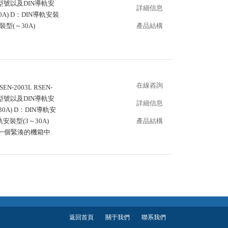
型號以及DIN導軌安
詳細信息
A) D：DIN導軌安裝
裝型(～30A)
產品結構
在線咨詢
EN-2003L RSEN-
型號以及DIN導軌安
詳細信息
A) D：DIN導軌安
安裝型(3～30A)
產品結構
一個緊湊的機箱中.
返回首頁
關于我們
聯系我們