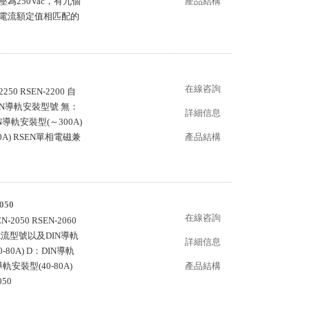
壓為250Vac，有九個
產品結構
現與電流額定值相匹配的
在線咨詢
250 RSEN-2200 自
IN導軌安裝型號 無：
詳細信息
N導軌安裝型(～300A)
A) RSEN單相電磁兼
產品結構
中
050
在線咨詢
050 RSEN-2060
低漏電流型號以及DIN導軌
詳細信息
0A) D：DIN導軌
軌安裝型(40-80A)
產品結構
50