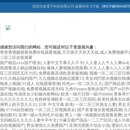
西安浩南電子科技有限公司 版權所有 ICP備：
陜ICP備08004895
在線客服
用心服務 成就你我
感谢您访问我们的网站，您可能还对以下资源感兴趣：
青青青视频观看免费在线观看视频,天天操天天色天天搞,成人免费视频平台蜜
二区三区在线观看
国产精品xxxx国产喷水
|
人妻中文字幕久久不卡
|
人人妻人人干人人爽dvd
|
线观看成人精品视频自拍
|
爆操人妻视频在线观看
|
久久人人妻人人人人妻
区三区四区五区六区
|
免费观看高清欧美黄篇视频
|
视频一区二区三区日韩
91久久精品福利国产
|
九九视频在线精品观看15
|
美女鸡巴喷水视频在线播
啪床上视频
|
91成人 在线观看喷潮
|
性色av一区二区久久久
|
国产精品第3
国产视频在线
|
免费看视频高清无码
|
九色91popny老熟女国产
|
国产av巨
源在线
|
性感美女少妇被内射网站
|
欧美一级片日韩一级片bbbbb
|
青春草9
久久久久久久久久
|
色婷婷亚洲欧美一区二区三区四区
|
欧美性感美女比基
洲男人的天堂久久久
|
日本 中文字幕 欧美
|
一区二区三区熟女人妻
|
男女
频
|
67194自拍偷拍
|
一区二区三区视频美女
|
国产富婆做全套视频高潮
|
久
偷拍图片
|
亚洲一级av无码毛片动漫
|
男人一抽一插视频在线观看免费
|
台
无码精品久久久久人妻中字中文
|
91麻豆精产国品一二三产区区
|
成人午夜
自拍视频国产
|
男女激情久久免费国产
|
亚洲另类图片综合小说
|
爱的久久9