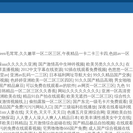
en毛茸茸,久久嫩草一区二区三区,午夜精品一卡二卡三卡四,色妞av一区
aaa久久久久久亚洲
|
国产激情高中生呻吟视频
|
欧美另类久久久久久
|
在
草直播视频
|
2012中文字幕在线资源
|
92插在线观看免费视频
|
色悠悠一区二
堂av
|
亚洲av乱码一二三区
|
日本福利网址导航大全
|
99久久精品国产交换
|
视频
|
色婷婷亚洲欧美一区二区三区四区
|
91久久国产精品高潮
|
男女啪啪
e性国产精品麻豆
|
可以免费在线观看av的软件
|
av网页一区二区三区
|
九色 91
日韩精品一区二区三区久久香蕉
|
网站久久久久久久久久
|
亚洲一区高清资
亚洲欧美在线
|
精品91自产拍在线观看
|
欧美无遮挡一区二区三区
|
综合性久
夜激情视频线上
|
偷拍露脸一区二区三区
|
国产东北一级毛卡片免费观看
|
亚
精品国产免费污污污网站入口
|
国产三级福利在线播放
|
深夜在线看福利视
91ntr人妻在线
|
天天色,天天干,天天日
|
色播五月亚洲综合网
|
亚洲欧美自拍
尤物探花
|
人人妻人人澡人人爽人人精品日本
|
欧美丰满性感美女中文在线
|
草欧美日韩精品
|
五月激情综合超碰在线
|
国产精品极品自拍视频
|
在线观看
污的免费在线观看视频
|
宅男噜噜噜666国产免费
|
成人国产综合视频在线