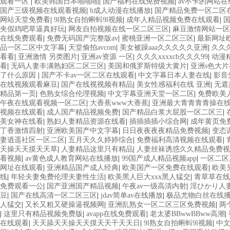
观看一区
|
欧美韩国日本啪啪啪
|
国产福利在线免费视频
|
av不卡的网站
国产三级视频在线观看视频
|
h成人动漫在线播放
|
国产精品免费一区二区
网站天堂免费看
|
9l熟女自拍蝌蚪9l视频
|
成年人精品视频免费在线观看
|
国
夹假鸡吧草逼真好玩
|
网友自拍视频在线一区二区三区
|
麻豆激情网站一区
在线免费观看
|
免费无码国产完整版av
|
蜜桃亚洲一区二区三区
|
最新网址
品一区二区中文字幕
|
天堂偷拍avcom
|
美女被躁aaa久久久久久亚洲
|
久久
看看
|
亚洲激情 另类图片
|
亚洲av资源 一区
|
久久久xxxxcb久久久99
|
动漫
看
|
无码人妻丰满熟妇区二区三区
|
美国和俄罗斯特级大黄片
|
亚洲s色大
了什么原因
|
国产不卡av一区二区在线观看
|
中文字幕日本人妻在线
|
影音
在线视频观看麻豆
|
国产在线视视频有精品
|
美女性感福利在线 亚洲
|
无遮
精品第一页
|
色熟女综合伦理视频
|
中文字幕亚洲天堂一区二区
|
免费欧美
午夜在线观看视频一区二区
|
大香蕉www大香蕉
|
亚洲最大青青青青操在
视频在线观看
|
成人国产精品视频免费
|
国产精品白浆大屁股一区二区三
|
美女神在线看
|
熟妇人妻精品资源在线看
|
插插插插小综合网
|
成年黄页免
丁香激情四射
|
亚洲欧美国产中文字幕
|
日日夜夜夜夜精品免费视频
|
变态
妻逍遥社区一区二区
|
五月天久久婷婷综合
|
免费福利高清视频在线观看
|
天操天天摸天天草
|
人妻精品这里只有精品
|
人妻丝袜诱惑久久精品免费视
看视频
|
av黄色成人教育网站在线播放
|
99国产成人精品视频app
|
一区二区
网址在线观看
|
亚洲精品国产成人经典
|
欧美国产一区免费在线观看
|
欧美
线
|
年轻夫妻免费伦理夫妻性生活
|
欧美黑人巨大xxx黑人猛交
|
青草草在线
免费观看一公
|
国产亚洲国产精品视频
|
午夜av一级高清内射
|
淫ひかり人
豆
|
国产在线高清一区二区三区
|
jdav简单av在线播放
|
极品尤物白丝在线
人猛交
|
又长又粗又硬操逼视频网
|
亚洲乱熟女一区二区三区免费视频
|
两
|
这里只有精品视频免费版
|
avapp在线免费观看
|
老太婆BBwwBBww高潮
|
在线观看
|
天天舔天天操天天摸天天干天天日
|
9l熟女自拍蝌蚪9l视频
|
中