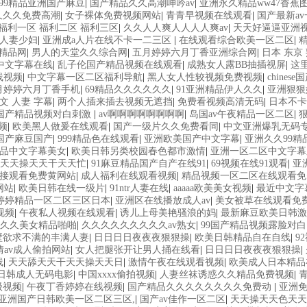
99精品亚洲国产麻豆
|
国产精品久久高潮呻吟av
|
亚洲永久精品ww47香蕉
久久久免费高潮
|
女子裸体免费视频网站
|
青青早视频在线观看
|
国产最新a
福利一区 福利二区 福利三区
|
久久人人爽人人人人爽av
|
天天好逼逼亚洲
人妻少妇
|
亚洲成a人片在线不卡一二三区
|
在线观看综合欧美一区二区
|
精品网
|
男人的天堂久久综合网
|
五月婷婷六月丁香亚洲综合网
|
日本 东京
中文字幕在线
|
乱子伦国产精品视频在线观看
|
成熟女人露BB抽插视屏
|
这
线视频
|
中文字幕一区二区福利导航
|
黑人女人性较视频免费视频
|
chines
月婷婷六月丁香手机
|
69精品久久久久久久
|
91亚洲精品伊人久久
|
亚洲狠狠
文 人妻 字幕
|
两个人插来插去视频无遮挡
|
免费看视频高清无码
|
日本不卡
国产精品视频对白刺激
|
av啊啊啊啊啊啊啊啊
|
岛国av午夜精品一区二区
|
频
|
欧美黑人做爰在线观看
|
国产一级片久久免费看同
|
中文亚洲爆乳无码
品国产麻豆国产
|
999精品色在线观看
|
亚洲欧美国产中文字幕
|
亚洲久久99精
品中文字幕美女
|
欧美日韩另类校园春色都市激情
|
亚洲一区二区中文字幕
天天操天天干天天忙
|
91麻豆精品国产自产在线91
|
69视频在线91观看
|
亚
接观看免费黄网站
|
成人福利在线观看视频
|
精品视频一区二区在线观看免
网站
|
欧美日韩在线一级片
|
91ntr人妻在线
|
aaaaa欧美美女视频
|
最近中文字
婷婷精品一区二区三区日本
|
亚洲区在线播放成人av
|
美女被草在线观看免
视频
|
午夜私人视频在线观看
|
诱儿上母美艳骚浪的妈
|
最新麻豆欧美日韩激
久久美女精品啪啪
|
久久久久久久久久久av熟女
|
99国产精品视频露脸对白
壁欲求不满的丰满人妻
|
日日日日夜夜夜狠狠操
|
欧美日韩精品自在自线
|
9
情av成人偷拍网站
|
女人把腿张开让男人捅在线看
|
日日日日夜夜夜狠狠操
|
线
|
天天舔天天干天天操天天日
|
激情午夜在线观看视频
|
欧美成人日本精品
日韩成人无码电影
|
中国xxxx偷拍视频
|
人妻丝袜诱惑久久精品免费视频
|
级视频
|
午夜丁香婷婷在线视频
|
国产精品久久久久久久久久免费动
|
亚洲
亚洲国产日韩欧美一区二区三区,
|
国产av佳作一区二区
|
天天操天天色天天