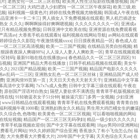
图片
|
老熟女伦一区二区三区在线
|
欧美黑人性生活短剧在线播放视频
|
国产
v一区二区三区
|
大鸡巴进入少妇肥B
|
一区二区三区午夜探花
|
欧美三级,欧
视频
|
福利视频一级黄色片
|
婷婷在线免费视频尤物视频
|
韩国成人午夜在线
精品亚洲卡一卡二卡三
|
男人插女人下免费视频在线观看
|
男人机巴插进女
 熟女 久久久
|
啊啊啊操得好爽啊嗯视频
|
久久久久久久久久一区
|
亚洲成a
里只有精品视频免费版
|
日韩亚洲中文欧美在线
|
亚洲资源在线免费观看视
e国产高清av
|
大香蕉手机在线观看h
|
福利视频在线网站导航
|
av网站在线观看
婷婷综合久久影院
|
午夜激情视频xxxx
|
日日摸夜夜精品一区
|
春色成人在
一区二区三区高清视频
|
欧美一二三国产视频
|
在线精品另类自拍视频
|
精
狠狠躁夜夜躁人爽碰88%
|
人人澡人人妻人人爽欧美一区
|
青草在线视频观看
专区转码
|
最新91啪在线在线播放pro
|
春色精品久久一区二区三区四区
|
91
品视频
|
亚洲国产精品大秀在线播放
|
日韩手机精品视频在线观看
|
美女午
久久
|
2021国产精品视频
|
欧美一二三国产视频
|
精品国产电影久久久久久
洲av乱码一二三区
|
亚洲熟女乱色一区二区三区丝袜
|
亚洲精品国产成人经
费
|
亚洲风情99页第一页
|
天天日天天色天天射天天干
|
亚洲精品中文字幕
幕高清中文字幕网
|
7x7x7x成人免费
|
日韩中文字幕三级在线观看
|
午夜在
费
|
原创国产淫语对白熟女
|
隔壁人妻欲求不满诱惑
|
青青草手机版视频欢迎
情在线
|
91轻吻蓝衣女子51分钟
|
被操逼穴肛门多男一女视频
|
少妇亚洲
|
www日韩精品在线观看视频
|
青青草手机在线免费观看视频
|
青青青自拍
2福利视频午夜1000看
|
亚洲熟妇熟女久久精品
|
男生用大鸡巴桶女生的嫩逼
|
久久综合色,色噜噜
|
欧美黄色一区二区三区视频
|
可以看啪啪视频的网站
在线短视频
|
精品国产一区二区三区无码孕妇
|
精品一级少妇久久久久久
|
青青草手机版视频欢迎你
|
国产中文字幕在线观看网
|
18gay男同69亚洲网站
|
免费看毛片网站
|
99久久婷婷国产综合亚洲
|
香蕉放久了有小飞虫怎么办
|
福
透
|
大片免费看大片费看大片
|
209年国产中文字幕
|
天天色综合天天aⅴ
|
在