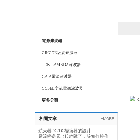
產品列表
PRODUCTS LIST
電源濾波器
CINCON紋波衰減器
TDK-LAMBDA濾波器
GAIA電源濾波器
COSEL交流電源濾波器
更多分類
相關文章
+MORE
航天器DC/DC變換器的設計
電流變送器出現故障了，該如何操作