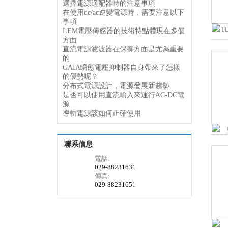
選擇電源適配器時的注意事項
在使用dc/ac逆變電源時，需要注意以下
事項
LEM電壓傳感器的技術特點體現在多個
方面
直流電源濾波器在保養方面是尤為重要
的
GAIA瞬態電壓抑制器自身帶來了怎樣
的優勢呢？
分布式電源設計，電源發展新趨勢
是否可以使用直流輸入來運行AC-DC電
源
導軌電源該如何正確使用
聯系信息
電話:
029-88231631
傳真:
029-88231651