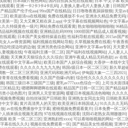
在线观看
|
日本a级片视色网站
|
国内自拍真实伦在线观看
|
日本 中文字幕 欧
在线观看
|
亚洲一卡2卡3卡4卡乱码
|
人妻换人妻a毛片人妻换人妻
|
日韩国产
产精品国产伦子伦aaa
|
99re国产在线精品
|
日日噜噜夜夜躁躁狠狠
|
天堂a
二区
|
欧美超清va在线视频
|
免费在线播放不卡av
|
亚洲永久精品免费无码
|
欧美第一页
|
又大又爽又粗在床上app
|
中文字幕在线视频网站色
|
中文字幕a
久久久特级黄色一级片
|
网站免费在线观看黄
|
熟女啪啪啪啪啪啪啪
|
96精
精品福利视频在线观看
|
亚洲精品乱码9999
|
1000部国产精品成人观看视频
|
片在线观看
|
日本国产美女模特操逼自慰
|
性福利导航在线观看
|
2015av国产
先女人av锋资源网
|
福利视频在线网站导航
|
久草视频免费在线看
|
午夜香
挡边吃摸边吃奶边做
|
亚洲另类色综合网站
|
亚洲中文字幕an专区
|
天天爱
人妻视频在线
|
午夜福利主播一区二区
|
国产福利在线视频网站
|
人人妻人人
线视频
|
天天爽天天狠综合久久久综合
|
亚洲午夜成人精品无码色欲
|
av 在
在线观看中文字幕av网址
|
欧美日本国产人妖综合视频
|
大香伊一本线中文
费在线观看
|
久久久久久九九九九热
|
韩国r级日本一区二区三区
|
新久草超
调教一区二区三区男同
|
亚洲尺码和欧洲尺码av
|
伊甸园大象一二三四2021
|
青青青在线免费看视频
|
久久国产劲爆v内射
|
综合性久久久久久久久久久
|
频
|
韩国三级日本三级国产三级
|
蜜乳av777xxx色综合一区
|
上司当夫面强
三区精品无
|
嗯嗯啊啊嗯啊在线观看
|
精品国产日韩一区三区
|
国产精品福
另类小说色图片
|
亚洲男人天堂资源网
|
暖暖日本视频高清色呦呦
|
久久久久
视频免费视频
|
自拍丝袜国产日韩欧美
|
亚洲熟女女同志女同
|
日韩欧美系
妻中文字幕
|
黄片高清男人的天堂
|
欧美亚洲日本韩国成人
|
91久久久久无
播放
|
av在线免费播放中文字幕
|
蜜桃视频免费观看黄片
|
日本免费一区二区
个人插来插去视频无遮挡
|
97在线视频在线观看
|
沈阳45老熟女高潮嗷嗷叫
|
视频 欧美 一区二区三区
|
亚洲熟妇性xxxx
|
可以看啪啪视频的网站一区二
文字幕在线久久久
|
视频在线免费观看一区
|
国产精品美女性感视频
|
亚洲中