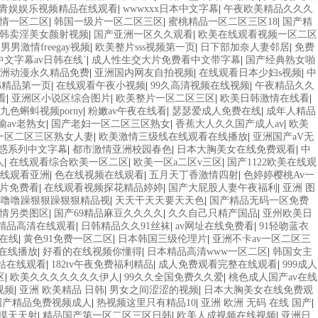
青娱娱乐视频精品在线观看
|
wwwxxx日本中文字幕
|
午夜欧美精品久久久
情一区二区
|
韩国一级片一区二区三区
|
蜜桃精品一区二区三区18
|
国产精
韩卖淫美女颜射视频
|
国产亚洲一区久久观看
|
欧美在线观看视频一区二区
男男激情freegay视频
|
欧美整片sss视频第一页
|
日下部加奈人妻邻居
|
免费
中文字幕av日韩在线`
|
成人性生交大片免费看中文带字幕
|
国产经典熟女啪
洲动漫永久精品免费
|
亚洲国内网友自拍视频
|
在线观看日本少妇s视频
|
中
韩精品第一页
|
在线观看午夜小视频
|
99久高清视频在线视频
|
午夜精品久久
看
|
亚洲区小说区综合图片
|
欧美整片一区二区三区
|
欧美日韩激情在线看
|
1九色蝌蚪视频porny
|
粉嫩av午夜在线看
|
瑟瑟爱成人免费在线
|
成年人精品
偷av老熟女
|
国产老妇一区二区三区熟女
|
香蕉大人久久国产成人av
|
欧美
一区二区三区熟女人妻
|
欧美激情三级线在线观看在线播放
|
亚洲国产aV无
惑系列中文字幕
|
都市激情亚洲校园春色
|
日本大胸美女在线免费观看
|
中
人
|
在线观看综合欧美一区二区
|
欧美一区a二区v三区
|
国产1122欧美在线观
线观看亚洲
|
色在线视频在线观看
|
五月天丁香激情四射
|
色婷婷樱桃Av一
片免费看
|
在线观看视频探花精品婷婷
|
国产大屁股人妻午夜福利
|
亚洲 图
噜噜噜躁狠狠躁狠狠精品视
|
天天干天天要天天色
|
国产精品无码一区免费
情另类图区
|
国产69精品麻豆久久久久
|
久久自己只精产国品
|
亚州欧美日
精品高清在线观看
|
日韩精品久久91丝袜
|
av网址在线免费看
|
91轻吻蓝衣
白在线
|
黄色91免费一区二区
|
日本韩国三级伦理片
|
亚洲不卡av一区二区三
在线播放
|
好看的在线视频你懂得
|
日本精品高清www一区二区
|
韩国女主
网站在线观看
|
182tv午夜免费福利精品
|
成人免费观看完整在线观看
|
999成人
区
|
欧美久久久久久久久伊人
|
99久久全国免费久久爱
|
桃色成人国产av在线
视频
|
亚洲 欧美精品 日韩
|
男女之间涩涩的视频
|
日本大胸美女在线免费观
国产精品免费视频成人
|
热视频这里只有精品10
|
亚洲 欧洲 无码 在线 国产
|
摸天天射
|
精品国产第一区二区三区日韩
|
欧美人成视频在线视频
|
亚洲日