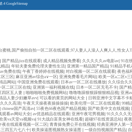
號-4
GoogleSitemap
桃,国产偷拍自拍一区二区在线观看,97人妻人人澡人人爽人人,性女人Te
|
国产精品jizz在线观看
|
成人精品视频免费看
|
久久久久久av电影av
|
91在
线精品
|
年轻夫妻免费伦理夫妻性生活
|
亚洲第一精品国产精品
|
91精品手
av免费在线
|
午夜丁香婷婷在线视频
|
对白视频一区二区在线观看
|
夜色福
二区三区
|
麻豆亚洲av综合a∨一区
|
亚洲免费看毛片网站
|
欧美一区a二区v三
精品网站
|
中国亚洲免费在线观看
|
日本av一区二区在线播放
|
久久综合久
区一区二区三区在线
|
亚洲第一福利视频在线
|
日本一区二区无毛不卡
|
国产精
区四区五人妻
|
啪啪啪啪免费视频网站
|
噜噜噜躁狠狠躁狠狠精品视
|
亚洲a
精品人妻少妇嫩草avv
|
可以看的黄页的网站大全
|
日韩亚洲中文字幕不卡
久久久高清
|
午夜天天操夜夜操操操操
|
欧美伦理一区二区在线观看
|
99
|
chinese国产高清av
|
55夜色66夜色国产精品视频
|
国产欧美中文在线视频
|
线观看av网站大全
|
av优选精品在线观看
|
亚洲午夜宅男视频
|
91久久久久
欧美va天堂va视频va
|
91大战白富美女神在线看
|
超碰97在线资源总站
|
夜夜
午夜在线观看视频一区二区
|
青青操免费公开在线视频
|
经典亚洲伊人第一
二三四五六七八十
|
欧美操逼图视频熟女操逼图
|
一级自拍视频国产精品
|
自