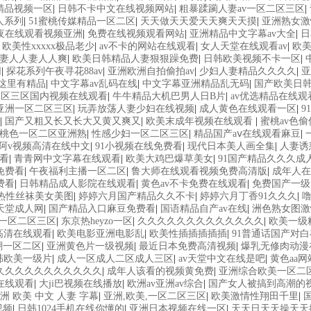
精品视频一区
|
日韩不卡中文在线视频网站
|
粗暴蹂躏人妻av一区二区三区
|
人系列
|
51蜜桃传媒精品一区二区
|
天天做天天爱天天爽天天摸
|
亚洲熟女激
夜在线观看视频亚洲
|
免费在线视频观看网站
|
亚洲精品中文字幕av大全
|
日
|
欧美性xxxxx极品老少
|
av不卡的网站在线观看
|
女人天堂在线观看av
|
欧美
人妻人人妻人人爽
|
欧美日韩精品人妻狠狠躁免费
|
日韩欧美视频不卡一区
|
网
|
探花系列午夜寻花88av
|
亚洲欧洲自拍偷拍av
|
少妇人妻精品久久久久
|
亚
久这里有精品
|
中文字幕av乱码在线
|
中文字幕亚洲精品乱无码
|
国产欧美日
二区三区国内视频在线观看
|
牛牛精品大机巴男人日B片
|
av优选精品在线观
亚洲一区二区三区
|
玩弄放荡人妻少妇在线视频
|
成人黄色在线观看一区
|
9
|
国产又粗又长又长大又黄又爽又
|
欧美末成年视频在线观看
|
蜜桃av色偷
1桃色一区二区亚洲熟
|
性感少妇一区二区三区
|
精品国产aⅴ在线观看麻豆
|
阿v视频高清在线中文
|
91小视频在线免费看
|
现代日本美人画全集
|
人妻诱
看
|
青青网中文字幕在线观看
|
欧美大鸡巴爆草美女
|
91国产精品久久久成
免费看
|
午夜福利主播一区二区
|
鲁大师在线观看视频免费高清版
|
成年人在
费看
|
日韩精品成人影院在线观看
|
黄色av不卡免费在线观看
|
免费国产一级
热性丝袜美女美图
|
婷婷六月国产精品久久不卡
|
婷婷六月丁香91久久久
|
天堂成人网
|
国产精品入口麻豆免费看
|
国语精品自产av在线
|
洲色熟女图激
品一区二区三区
|
东京热heyzo一区
|
久久久久久久久久久久久久久
|
欧美一级
高清在线观看
|
欧美电影亚洲电影乱
|
欧美性插插插插插
|
91普通话国产对
潮一区二区
|
亚洲黄色片一级视频
|
最近日本免费高清视频
|
爆乳无修肉动漫
韩欧美一级片
|
成人一区成人二区成人三区
|
av天堂中文在线是吧
|
黄色aa
久久久久久久久久久久久
|
成年人该看的视频黄免费
|
亚洲综合欧美一区二
在线观看
|
大ji巴视频在线播放
|
欧洲av亚洲av综合
|
国产女人被搞到高潮的
洲 欧美 中文 人妻 字幕
|
亚洲,欧美,一区二区三区
|
欧美激情性翔田千里
|
视频
|
日韩1024手机在线你懂的
|
亚洲日本视频在线一区
|
天天日天天操天天