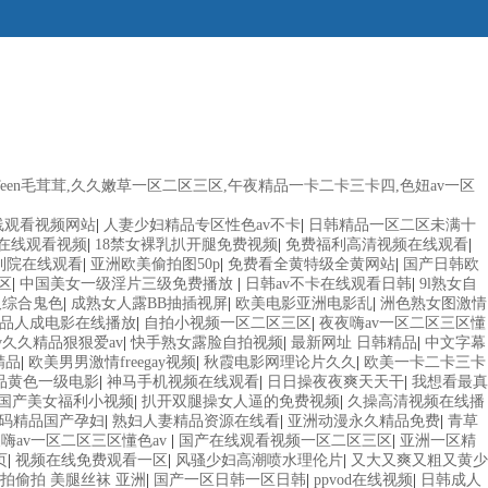
en毛茸茸,久久嫩草一区二区三区,午夜精品一卡二卡三卡四,色妞av一区
线观看视频网站
|
人妻少妇精品专区性色av不卡
|
日韩精品一区二区未满十
机在线观看视频
|
18禁女裸乳扒开腿免费视频
|
免费福利高清视频在线观看
|
利院在线观看
|
亚洲欧美偷拍图50p
|
免费看全黄特级全黄网站
|
国产日韩欧
区
|
中国美女一级淫片三级免费播放
|
日韩av不卡在线观看日韩
|
9l熟女自
久综合鬼色
|
成熟女人露BB抽插视屏
|
欧美电影亚洲电影乱
|
洲色熟女图激情
品人成电影在线播放
|
自拍小视频一区二区三区
|
夜夜嗨av一区二区三区懂
v久久精品狠狠爱av
|
快手熟女露脸自拍视频
|
最新网址 日韩精品
|
中文字幕
精品
|
欧美男男激情freegay视频
|
秋霞电影网理论片久久
|
欧美一卡二卡三卡
精品黄色一级电影
|
神马手机视频在线观看
|
日日操夜夜爽天天干
|
我想看最真
国产美女福利小视频
|
扒开双腿操女人逼的免费视频
|
久操高清视频在线播
无码精品国产孕妇
|
熟妇人妻精品资源在线看
|
亚洲动漫永久精品免费
|
青草
嗨av一区二区三区懂色av
|
国产在线观看视频一区二区三区
|
亚洲一区精
页
|
视频在线免费观看一区
|
风骚少妇高潮喷水理伦片
|
又大又爽又粗又黄少
拍偷拍 美腿丝袜 亚洲
|
国产一区日韩一区日韩
|
ppvod在线视频
|
日韩成人