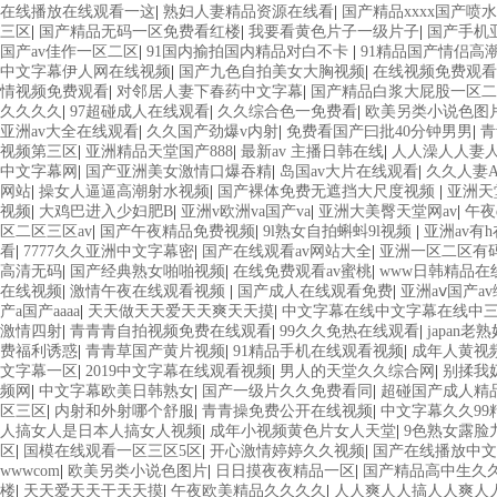
在线播放在线观看一这
|
熟妇人妻精品资源在线看
|
国产精品xxxx国产喷水
三区
|
国产精品无码一区免费看红楼
|
我要看黄色片子一级片子
|
国产手机
国产av佳作一区二区
|
91国内揄拍国内精品对白不卡
|
91精品国产情侣高
中文字幕伊人网在线视频
|
国产九色自拍美女大胸视频
|
在线视频免费观看
情视频免费观看
|
对邻居人妻下春药中文字幕
|
国产精品白浆大屁股一区二
久久久久
|
97超碰成人在线观看
|
久久综合色一免费看
|
欧美另类小说色图
亚洲av大全在线观看
|
久久国产劲爆v内射
|
免费看国产曰批40分钟男男
|
青
视频第三区
|
亚洲精品天堂国产888
|
最新av 主播日韩在线
|
人人澡人人妻
中文字幕网
|
国产亚洲美女激情口爆吞精
|
岛国av大片在线观看
|
久久人妻
网站
|
操女人逼逼高潮射水视频
|
国产裸体免费无遮挡大尺度视频
|
亚洲天堂
视频
|
大鸡巴进入少妇肥B
|
亚洲v欧洲va国产va
|
亚洲大美臀天堂网av
|
午夜
区二区三区av
|
国产午夜精品免费视频
|
9l熟女自拍蝌蚪9l视频
|
亚洲av有
看
|
7777久久亚洲中文字幕密
|
国产在线观看av网站大全
|
亚洲一区二区有
高清无码
|
国产经典熟女啪啪视频
|
在线免费观看av蜜桃
|
www日韩精品在
在线视频
|
激情午夜在线观看视频
|
国产成人在线观看免费
|
亚洲aⅴ国产av
产a国产aaaa
|
天天做天天爱天天爽天天摸
|
中文字幕在线中文字幕在线中
激情四射
|
青青青自拍视频免费在线观看
|
99久久免热在线观看
|
japan老
费福利诱惑
|
青青草国产黄片视频
|
91精品手机在线观看视频
|
成年人黄视
文字幕一区
|
2019中文字幕在线观看视频
|
男人的天堂久久综合网
|
别揉我
频网
|
中文字幕欧美日韩熟女
|
国产一级片久久免费看同
|
超碰国产成人精
区三区
|
内射和外射哪个舒服
|
青青操免费公开在线视频
|
中文字幕久久99
人搞女人是日本人搞女人视频
|
成年小视频黄色片女人天堂
|
9色熟女露脸
区
|
国模在线观看一区三区5区
|
开心激情婷婷久久视频
|
国产在线播放中文
wwwcom
|
欧美另类小说色图片
|
日日摸夜夜精品一区
|
国产精品高中生久
楼
|
天天爱天天干天天摸
|
午夜欧美精品久久久久
|
人人爽人人搞人人爽人