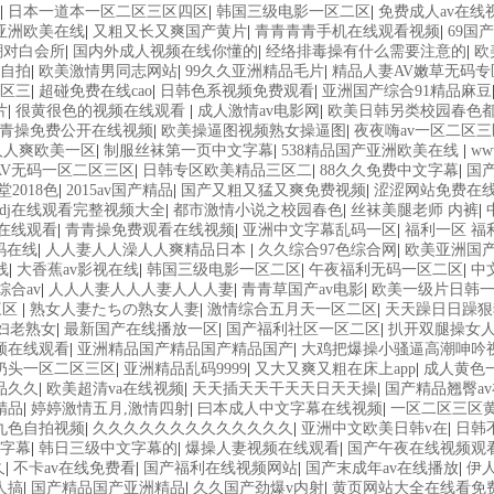
|
日本一道本一区二区三区四区
|
韩国三级电影一区二区
|
免费成人av在线
亚洲欧美在线
|
又粗又长又爽国产黄片
|
青青青青手机在线观看视频
|
69国
潮对白会所
|
国内外成人视频在线你懂的
|
经络排毒操有什么需要注意的
|
欧
自拍
|
欧美激情男同志网站
|
99久久亚洲精品毛片
|
精品人妻AV嫩草无码专
区三
|
超碰免费在线cao
|
日韩色系视频免费观看
|
亚洲国产综合91精品麻豆
片
|
很黄很色的视频在线观看
|
成人激情av电影网
|
欧美日韩另类校园春色
青操免费公开在线视频
|
欧美操逼图视频熟女操逼图
|
夜夜嗨av一区二区三
人人爽欧美一区
|
制服丝袜第一页中文字幕
|
538精品国产亚洲欧美在线
|
w
AV无码一区二区三区
|
日韩专区欧美精品三区二
|
88久久免费中文字幕
|
国
2018色
|
2015av国产精品
|
国产又粗又猛又爽免费视频
|
涩涩网站免费在
dj在线观看完整视频大全
|
都市激情小说之校园春色
|
丝袜美腿老师 内裤
|
h在线观看
|
青青操免费观看在线视频
|
亚洲中文字幕乱码一区
|
福利一区 福
码在线
|
人人妻人人澡人人爽精品日本
|
久久综合97色综合网
|
欧美亚洲国
线
|
大香蕉av影视在线
|
韩国三级电影一区二区
|
午夜福利无码一区二区
|
中
综合av
|
人人人妻人人人妻人人人妻
|
青青草国产av电影
|
欧美一级片日韩一级
三区
|
熟女人妻たちの熟女人妻
|
激情综合五月天一区二区
|
天天躁日日躁狠
熟妇老熟女
|
最新国产在线播放一区
|
国产福利社区一区二区
|
扒开双腿操女
频在线观看
|
亚洲精品国产精品国产精品国产
|
大鸡把爆操小骚逼高潮呻吟
奶头一区二区三区
|
亚洲精品乱码9999
|
又大又爽又粗在床上app
|
成人黄色
品久久
|
欧美超清va在线视频
|
天天插天天干天天日天天操
|
国产精品翘臀a
精品
|
婷婷激情五月,激情四射
|
曰本成人中文字幕在线视频
|
一区二区三区
九色自拍视频
|
久久久久久久久久久久久久久
|
亚洲中文欧美日韩v在
|
日韩
字幕
|
韩日三级中文字幕的
|
爆操人妻视频在线观看
|
国产午夜在线视频观
久
|
不卡av在线免费看
|
国产福利在线视频网站
|
国产末成年av在线播放
|
伊
人搞
|
国产精品国产亚洲精品
|
久久国产劲爆v内射
|
黄页网站大全在线看免