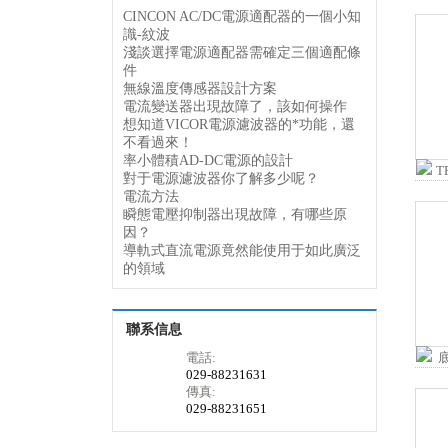
CINCON AC/DC電源適配器的一個小知
識-紋波
淺談選擇電源適配器需確定三個適配條
件
無線溫度傳感器設計方案
電流變送器出現故障了，該如何操作
想知道VICOR電源濾波器的*功能，還
不看過來！
率小體積AD-DC電源的設計
對于電源濾波器你了解多少呢？
電流方法
瞬態電壓抑制器出現故障，有哪些原
因？
導軌式直流電源竟然能使用于如此廣泛
的領域
聯系信息
電話:
029-88231631
傳真:
029-88231651