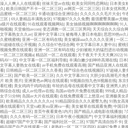
澡人人爽人人在线观看
|
丝袜天堂av在线
|
欧美女同同性恋网站
|
日本美女
久
|
欧美日韩国产不卡一区二区三区
|
av网页一区二区三区
|
日本女优和黑
品蜜桃一区二区三区
|
卡通动漫综合亚洲综合
|
久久久久久久毛片大全
|
午
三区
|
69人妻精品丰满熟女区
|
97视频97久久久免费
|
最强蜜臀美腿av尤物
a级片在线观看
|
91在线观看视频网站
|
美女抽插视频啊啊啊啊啊啊啊
|
91
啪视频
|
天堂偷拍avcom
|
变态调教一区二区三区男同
|
天天综合久久综合
文字幕熟女久久av
|
亚洲中文字幕123
|
被侮辱人妻日本电影
|
思思99热re
久蜜桃蜜桃
|
亚洲一区二区有码在线
|
美女被躁aaa久久久久久亚洲
|
一区
91超碰在线公开视频
|
久久综合97色综合网
|
中文字幕日本人妻中出
|
蜜桃
视频免费在线观看
|
亚洲一区二区有码在线
|
少妇被粗大的猛烈进出动视频
一区二区三区视频a
|
精品区一区二在线观看
|
天干夜天干天天天爽2022
|
9
码AV一区
|
中文字幕一区二区福利导航
|
丰满白嫩少妇呻吟高潮在线
|
日本
文字幕人妻熟女在线看
|
av手机免费在线观看高潮
|
国产精品亚洲人在线观
看
|
日韩精品一区二区三区久久香蕉
|
国产综合色在线视频区
|
97超碰人妻
区二区
|
国产欧美一区二区三区
|
久久中文字幕2015
|
大胆少妇高潮毛片免
片 欧美 图片
|
亚洲黄色av网址在线观看
|
9l视频自拍九色9l视频在线
|
东京
看红楼
|
美女鸡鸡干鸡鸡动漫
|
年轻的岳母在线观看中文字幕
|
亚洲男人的
韩综合在线
|
成人av伦理av在线
|
岛国av动作片免费在线观看
|
999成人精
女子51分钟
|
岛国av大片在线观看
|
在线免费观看三上悠亚av
|
亚洲极美女
区
|
欧美精品久久久久久久久tv
|
91精品国综合久久久蜜臀九色
|
91熟女高
播在线观看97
|
天堂va欧美ⅴa亚洲va一夜
|
美女被草在线观看免费
|
中国日
精品一区二区三区
|
首页午夜看黄色1内片
|
国产精品人成电影在线播放
|
7
电影
|
久久久有码一区二区三区
|
日本午夜小视频国产
|
中文字幕福利视频
看
|
超碰97国产中文字幕
|
国产福利社区一区二区
|
97国产高清自拍不卡
|
亚
精品国产自产在线观看一区
|
老熟妇一区二区三区四区
|
起碰97免费人妻