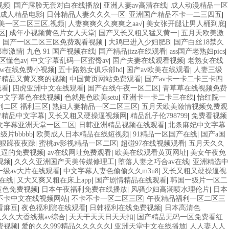
视频
|
国产露脸无套对白在线播放
|
亚洲人妻av高清在线
|
成人动漫精品一区
产成人精品电影
|
日韩精品人妻久久久一区
|
亚洲国产精品不卡一二三四五
|
美一区二区三区,视频
|
人妻爽爽久久爽爽之aa√
|
美女张开腿让男人桶到底
|
区
|
成年小视频黄色片女人天堂
|
国产又长又粗又猛又黄一
|
五月天欧美激
|
国产一区二区三区免费观看视频
|
大鸡巴进入少妇肥B
|
国产白丝18禁久
都市激情
|
九色 91 国产视频在线
|
国产精品jizz在线观看
|
ass国产老熟妇pics
|
区懂色av
|
中文字幕乱码一区蜜臀av
|
国产夫妻在线观看视频
|
老熟女在线
ww在线免费小视频
|
五十路熟女俱乐部hd
|
国产av欧美在线观看
|
人妻三级
产精品又黄又爽的视频
|
中国黄页网站免费观看
|
国产av卡一卡二卡三卡四
线看
|
四虎亚洲中文在线观看
|
国产在线午夜一区二区
|
青草草在线视频免费
中文字幕色在线视频
|
色就是色欧美setu
|
亚洲卡一卡二卡三在线
|
怡红院一
利二区 福利三区
|
熟妇人妻精品一区二区三区
|
五月天欧美激情视频免费观
产精品中文字幕
|
又长又粗又硬操逼视频网
|
精品乱子伦798799
|
免费看视频
文字幕亚洲天堂一区二区
|
日韩亚洲精品视频在线观看
|
北条麻妃中文字幕
片bbbbb
|
欧美成人日本精品在线短视频
|
91精品一区国产在线
|
国产a国
狠躁夜夜躁
|
蜜桃av影视精品一区二区
|
超碰97在线视频观看
|
五月天久久
人逼的免费视频
|
av在线网址免费观看
|
欧美在线观看黄页网址
|
美女午夜免
视频
|
久久久亚洲国产天美传媒修理工
|
堕落人妻之巧合av在线
|
亚洲精选中
一级av大片在线观看
|
中文字幕人妻色偷偷久久m3u8
|
又长又粗又硬操逼视
v在线
|
又大又爽又粗在床上app
|
国产剧情精品在线观看
|
韩国一级片一区二
黄色免费视频
|
日本午夜福利免费在线播放
|
风骚少妇高潮喷水理伦片
|
日本
不卡中文在线视频网站
|
不卡不卡一区二区三区
|
午夜精品福利一区二区三
看麻豆
|
夜色福利院在线观看
|
日韩福利在线免费视频
|
日本高清色
人久久大香线蕉av综合
|
天天干天天日天天扣
|
国产精品无码一区免费看红
费视频
|
爱的久久999精品久久久久久
|
亚洲天堂中文在线播放
|
人人妻人人