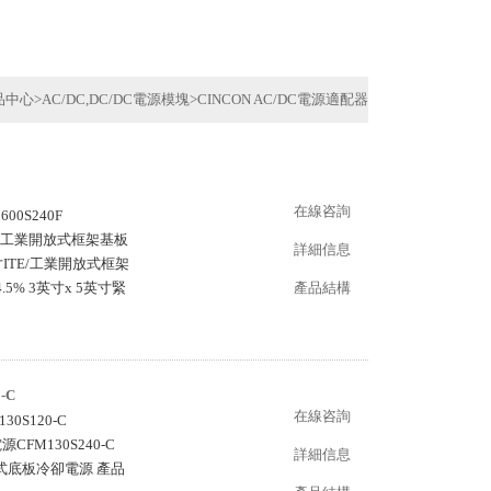
品中心
>
AC/DC,DC/DC電源模塊
>
CINCON AC/DC電源適配器
在線咨詢
00S240F
寸ITE/工業開放式框架基板
詳細信息
5英寸ITE/工業開放式框架
.5% 3英寸x 5英寸緊
產品結構
-C
在線咨詢
30S120-C
源CFM130S240-C
詳細信息
TE開放式底板冷卻電源 產品