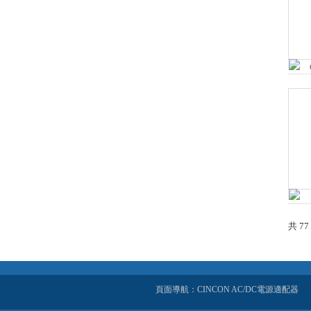
共 7
頁面導航：CINCON AC/DC電源適配器