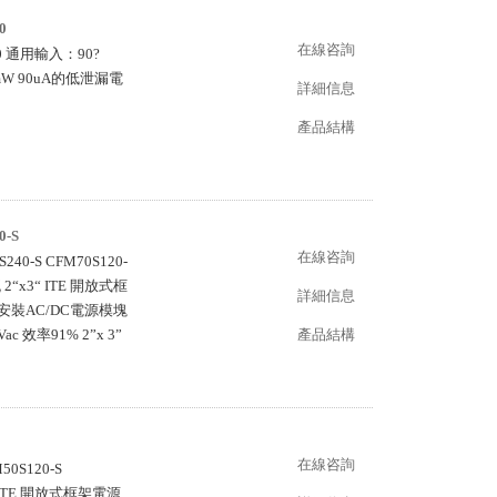
0
在線咨詢
0 通用輸入：90?
mW 90uA的低泄漏電
詳細信息
產品結構
-S
在線咨詢
0-S CFM70S120-
流 2“x3“ ITE 開放式框
詳細信息
 底盤安裝AC/DC電源模塊
c 效率91% 2”x 3”
產品結構
在線咨詢
0S120-S
3＂ ITE 開放式框架電源