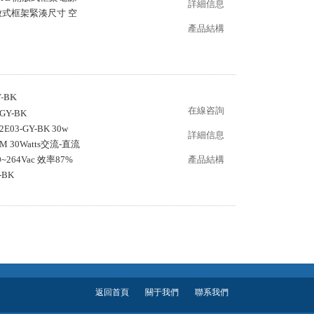
詳細信息
” 開放式框架緊湊尺寸 空
產品結構
-BK
在線咨詢
GY-BK
2E03-GY-BK 30w
詳細信息
30Watts交流-直流
4Vac 效率87%
產品結構
-BK
返回首頁
關于我們
聯系我們