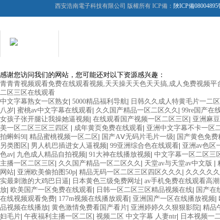
西安浩南電子科技有限公司 版權所有 ICP備：
陜ICP備08004895
在線客服
用心服務 成就你我
感谢您访问我们的网站，您可能还对以下资源感兴趣：
青青青视频观看免费在线观看视频,天天操天天色天天搞,成人免费视频平台蜜
二区三区在线观看
中文字幕熟女一区熟女
|
5000精品福利导航
|
日韩久久成人特黄毛片一二区
八岁
|
蜜桃av中文字幕在线观看
|
久久国产精品一区二区久久
|
99re国产在
女孩子张开腿让我操她逼视频
|
在线观看国产视频一区二区三区
|
亚洲麻豆
美一区二区三区三四区
|
成年黄页免费在线观看
|
亚洲中文字幕不卡一区
拍蝌蚪9l
|
精品蜜桃视频一区二区
|
国产AⅤ无码片毛片一级
|
国产黄色免费
另类图区
|
男人机巴插进女人逼视频
|
99亚洲综合色在线观看
|
亚洲av色
色av
|
九色成人精品自拍视频
|
91大神在线播放视频
|
中文字幕一区二区三
主播一区二区三区
|
久久国产精品一区二区久久
|
天堂av与天堂av中文版
|
网站
|
亚洲欧美偷拍图50p
|
精品无码一区二区三区四区久久久
|
久久久久久
实最刺激的大鸡巴日逼
|
日本黄色三级免费网址
|
av手机免费在线观看高潮
放
|
欧美国产一区免费在线观看
|
日韩一区二区三区精品视频在线
|
国产在
在线视频观看免费
|
177m视频在线播放观看
|
亚洲国产一区在线播放视频
|
品视频在线播放
|
黄色激情免费看国产看片
|
亚洲婷婷久久狠狠影院
|
精品
妇毛片
|
午夜福利主播一区二区
|
视频二区 中文字幕 人妻ntr
|
日本视频一